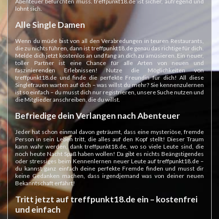
Abenteuer befürchten muss. treffpunkt18.de ist sicher, aufregend und
lohnt sich.
Alle Single Damen
Wenn du müde bist von all den Verabredungen in teuren Restaurants,
die zu nichts führen, dann ist treffpunkt18.de genau das richtige für dich.
Melde dich jetzt kostenlos an und fang an dich zu amüsieren. Ein neuer,
toller Partner ist eine Chance für alle Arten von neuen und
faszinierenden Erlebnissen! Nutze die Möglichkeiten von
treffpunkt18.de und finde die perfekte Freundin für dich! All diese
Singlefrauen warten auf dich – was willst du mehr? Sie kennenzulernen
ist so einfach – du musst dich nur registrieren, unsere Suche nutzen und
die Mitglieder anschreiben, die du willst.
Befriedige dein Verlangen nach Abenteuer
Jeder hat schon einmal davon geträumt, dass eine mysteriöse, fremde
Person in sein Leben tritt, die alles auf den Kopf stellt! Dieser Traum
kann wahr werden, dank treffpunkt18.de, wo so viele Leute sind, die
noch heute Nacht Spaß haben wollen! Da gibt es nichts Beängstigendes
oder stressiges beim Kennenlernen neuer Leute auf treffpunkt18.de –
du kannst ganz einfach deine perfekte Fremde finden und musst dir
keine Gedanken machen, dass irgendjemand was von deiner neuen
Bekanntschaft erfährt!
Tritt jetzt auf treffpunkt18.de ein – kostenfrei
und einfach