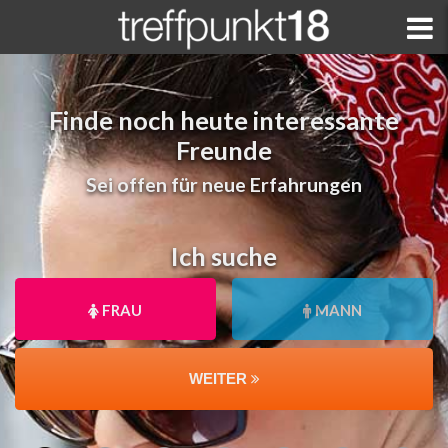
Finde noch heute interessante
Freunde
Sei offen für neue Erfahrungen
Ich suche
FRAU
MANN
WEITER